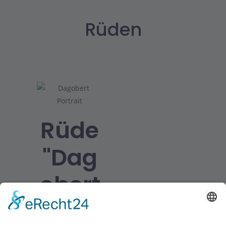
Rüden
Rüde
"Dag
obert
"