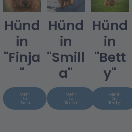
Hünd
Hünd
Hünd
in
in
in
"Finja
"Smill
"Bett
"
a"
y"
Mehr
Mehr
Mehr
zu
zu
zu
"Finja
"Smilla"
"Betty"